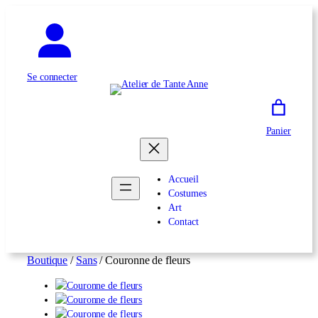
Aller
au
contenu
Se connecter
Panier
Accueil
Costumes
Art
Contact
Boutique
/
Sans
/ Couronne de fleurs