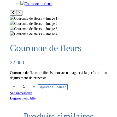
Couronne de fleurs
22,00
€
Couronne de fleurs artificiels pour accompagner à la perfection un
déguisement de princesse.
q
−
+
Ajouter au panier
u
Sans
Accessoire
a
Déguisement fille
n
t
i
Produits similaires